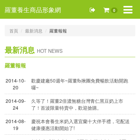
Toggle
羅董養生商品形象網
0
navigat
首頁
最新消息
羅董報報
最新消息
HOT NEWS
羅董報報
2014-10-
歡慶建廠50週年~羅董fb揪團免費暢飲活動開跑
20
囉~
2014-09-
久等了！羅董2倍濃無糖台灣青仁黑豆奶上市
24
了！首波限量特賣中，歡迎搶購。
2014-08-
慶祝本會養生米奶入選宜蘭十大伴手禮，宅配送
19
健康優惠活動開始了!