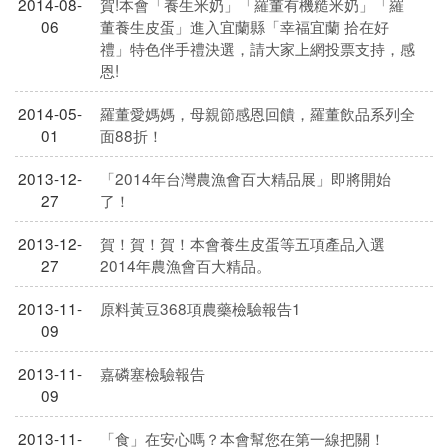
2014-08-
賀!本會「養生米奶」「羅董有機糙米奶」「羅
06
董養生皮蛋」進入宜蘭縣「幸福宜蘭 拾在好
禮」特色伴手禮決選，請大家上網投票支持，感
恩!
2014-05-
羅董愛媽媽，母親節感恩回饋，羅董飲品系列全
01
面88折！
2013-12-
「2014年台灣農漁會百大精品展」即將開始
27
了！
2013-12-
賀！賀！賀！本會養生皮蛋等五項產品入選
27
2014年農漁會百大精品。
2013-11-
原料黃豆368項農藥檢驗報告1
09
2013-11-
嘉磷塞檢驗報告
09
2013-11-
「食」在安心嗎？本會幫您在第一線把關！