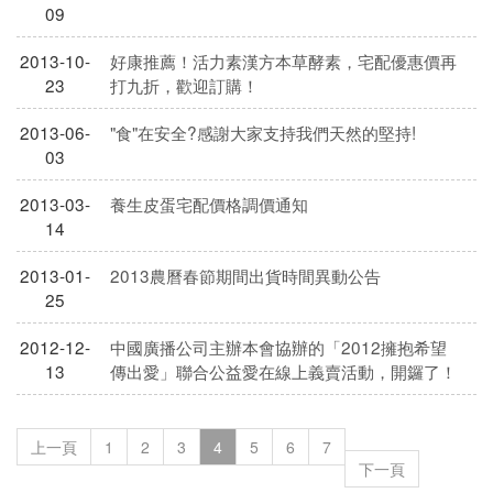
09
2013-10-
好康推薦！活力素漢方本草酵素，宅配優惠價再
23
打九折，歡迎訂購！
2013-06-
"食"在安全?感謝大家支持我們天然的堅持!
03
2013-03-
養生皮蛋宅配價格調價通知
14
2013-01-
2013農曆春節期間出貨時間異動公告
25
2012-12-
中國廣播公司主辦本會協辦的「2012擁抱希望
13
傳出愛」聯合公益愛在線上義賣活動，開鑼了！
上一頁
1
2
3
4
5
6
7
下一頁