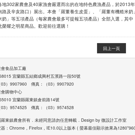
各地302家農會及40家漁會嚴選而出的在地特色農漁產品，於2013年
南路及辛亥路口）展出。本會「羅董養生皮蛋」、「羅董有機糙米奶
米奶」等五項產品（每家農會最多可提報五項產品）全部入選，其中「
此榮耀之明星商品。歡迎前往選購！
回上一頁
農會食品加工廠
68015 宜蘭縣五結鄉成興村五濱路一段50號
3）9907960 傳真：（03）9907920
農會購物中心
65010 宜蘭縣羅東鎮倉前路14號
3）9574525 傳真：（03）9574528
羅東鎮農會所有．未經同意請勿任意轉載．Design by
微設計工作室
：Chrome，Firefox，IE10.0以上版本 ( 螢幕最佳顯示效果為1280*960