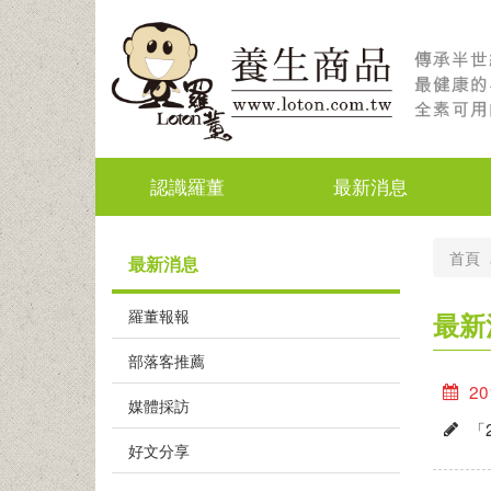
認識羅董
最新消息
首頁
最新消息
羅董報報
最新
部落客推薦
20
媒體採訪
「
好文分享