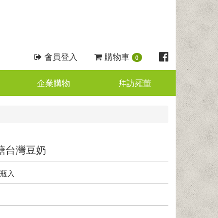
會員登入
購物車
0
企業購物
拜訪羅董
糖台灣豆奶
2瓶入