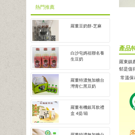
熱門推薦
羅董豆奶餅-芝麻
產品
白沙屯媽祖聯名養
生豆奶
羅東鎮
郁是值
常溫保
羅董特濃無加糖台
灣青仁黑豆奶
羅董有機銀耳飲禮
盒 4提/箱
羅董特濃無加糖台