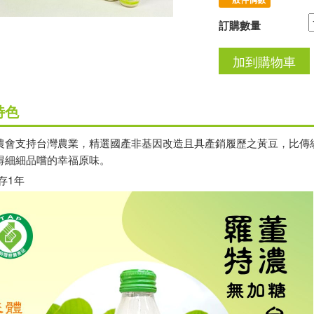
訂購數量
特色
農會支持台灣農業，精選國產非基因改造且具產銷履歷之黃豆，比傳
得細細品嚐的幸福原味。
存1年