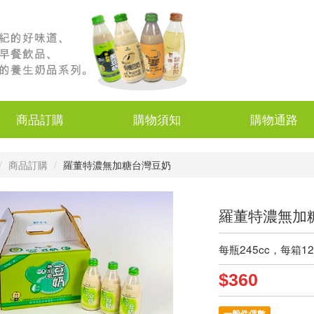
商品訂購
購物須知
購物通路
商品訂購
羅董特濃無加糖台灣豆奶
羅董特濃無加
每瓶245cc，每箱1
$360
一般件偶數