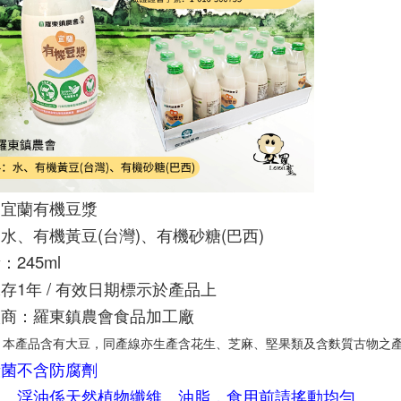
：宜蘭有機豆漿
水、有機黃豆(台灣)、有機砂糖(巴西)
：245ml
存1年 / 有效日期標示於產品上
廠商：羅東鎮農會食品加工廠
：本產品含有大豆，同產線亦生產含花生、芝麻、堅果類及含麩質古物之
殺菌不含防腐劑
物、浮油係天然植物纖維、油脂，食用前請搖動均勻。