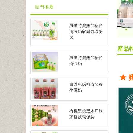
熱門推薦
羅董特濃無加糖台
灣豆奶家庭號環保
裝
產品
羅董特濃無加糖台
灣豆奶
★ 
白沙屯媽祖聯名養
生豆奶
有機黑糖黑木耳飲
家庭號環保裝