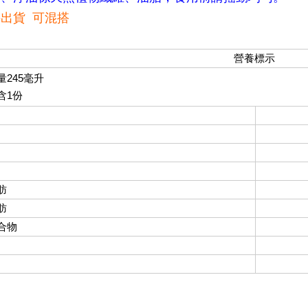
出貨 可混搭
營養標示
量245毫升
含1份
肪
肪
合物