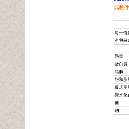
偶數件
每一份
本包裝
熱量
蛋白質
脂肪
飽和脂
反式脂
碳水化
糖
鈉