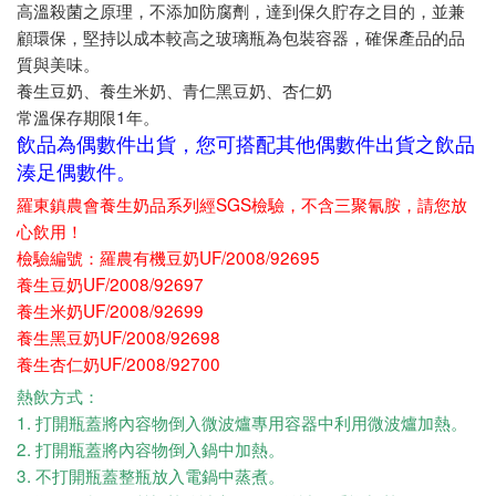
高溫殺菌之原理，不添加防腐劑，達到保久貯存之目的，並兼
顧環保，堅持以成本較高之玻璃瓶為包裝容器，確保產品的品
質與美味。
養生豆奶、養生米奶、青仁黑豆奶、杏仁奶
常溫保存期限1年。
飲品為偶數件出貨，您可搭配其他偶數件出貨之飲品
湊足偶數件。
羅東鎮農會養生奶品系列經SGS檢驗，不含三聚氰胺，請您放
心飲用！
檢驗編號：羅農有機豆奶UF/2008/92695
養生豆奶UF/2008/92697
養生米奶UF/2008/92699
養生黑豆奶UF/2008/92698
養生杏仁奶UF/2008/92700
熱飲方式：
1. 打開瓶蓋將內容物倒入微波爐專用容器中利用微波爐加熱。
2. 打開瓶蓋將內容物倒入鍋中加熱。
3. 不打開瓶蓋整瓶放入電鍋中蒸煮。